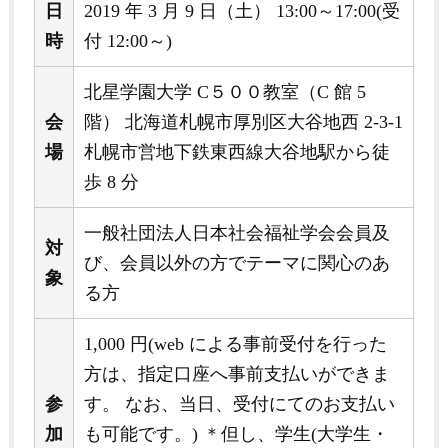
日
2019 年 3 月 9 日（土） 13:00～17:00(受
時
付 12:00～)
北星学園大学 C５００教室（C 館 5
会
階） 北海道札幌市厚別区大谷地西 2-3-1
場
札幌市営地下鉄東西線大谷地駅から徒
歩 8 分
一般社団法人日本社会福祉学会会員及
対
び、会員以外の方でテーマに関心のあ
象
る方
1,000 円(web による事前受付を行った
方は、指定口座へ事前支払いができま
参
す。 なお、当日、受付にてのお支払い
加
も可能です。) ＊但し、学生(大学生・