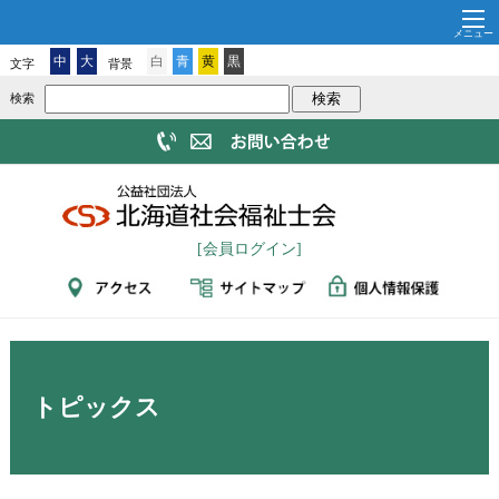
中
大
白
青
黄
黒
文字
背景
検索
[会員ログイン]
トピックス