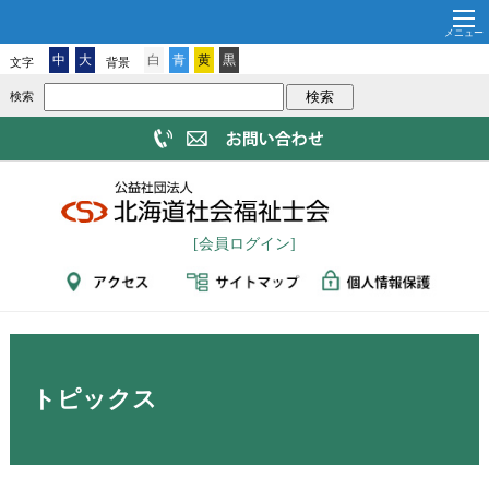
中
大
白
青
黄
黒
文字
背景
検索
[会員ログイン]
トピックス