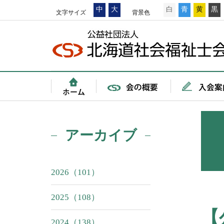
中
大
白
青
黄
黒
文字サイズ
背景色
アーカイブ
2026（101）
2025（108）
【
2024（138）