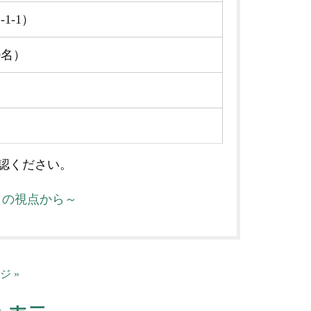
1-1）
0名）
認ください。
クの視点から～
ジ »