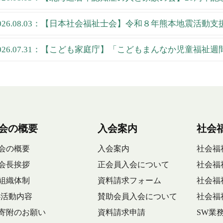
026.08.03：【日本社会福祉士会】令和８年熊本地震活動
026.07.31：【こども家庭庁】「こどもまんなか児童福祉
会の概要
入会案内
社会
会の概要
入会案内
社会福
会長挨拶
正会員入会について
社会福
組織体制
資料請求フォーム
社会福
-活動内容
賛助会員入会について
社会福
寄附のお願い
資料請求申請
SW業