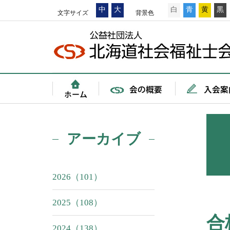
中
大
白
青
黄
黒
文字サイズ
背景色
アーカイブ
2026（101）
2025（108）
合
2024（138）