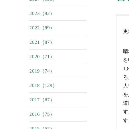
2023（92）
2022（89）
2021（87）
こ
晴
2020（71）
を
1
2019（74）
ろ
2018（129）
人
を
2017（67）
道
す
2016（75）
す
2015（67）