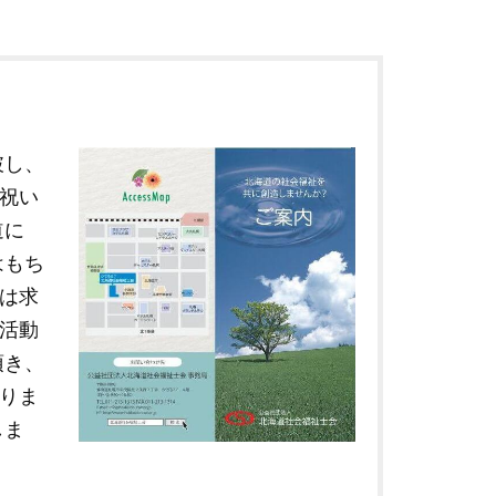
破し、
祝い
道に
はもち
は求
活動
頂き、
りま
しま