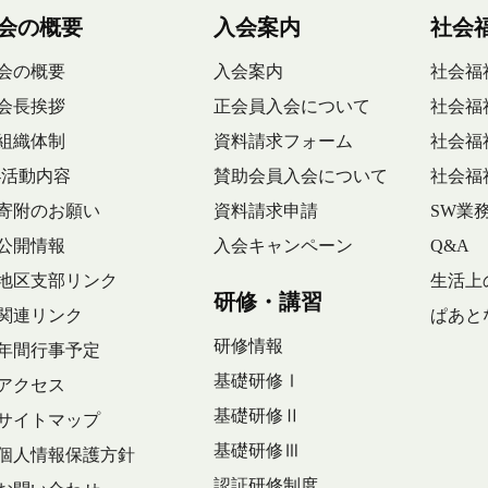
会の概要
入会案内
社会
会の概要
入会案内
社会福
会長挨拶
正会員入会について
社会福
組織体制
資料請求フォーム
社会福
-活動内容
賛助会員入会について
社会福
寄附のお願い
資料請求申請
SW業
公開情報
入会キャンペーン
Q&A
地区支部リンク
生活上
研修・講習
関連リンク
ぱあと
研修情報
年間行事予定
基礎研修Ⅰ
アクセス
基礎研修Ⅱ
サイトマップ
基礎研修Ⅲ
個人情報保護方針
認証研修制度