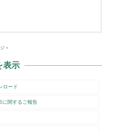
ジ »
を表示
ウンロード
祉班に関するご報告