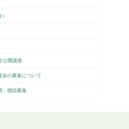
会）
記念公開講座
支援金の募集について
週間」標語募集