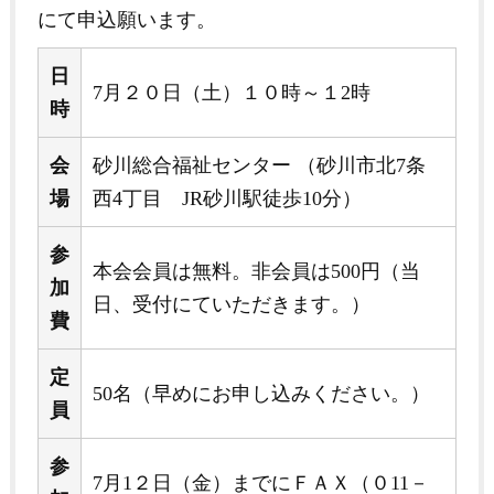
にて申込願います。
日
7月２０日（土）１０時～１2時
時
会
砂川総合福祉センター （砂川市北7条
場
西4丁目 JR砂川駅徒歩10分）
参
本会会員は無料。非会員は500円（当
加
日、受付にていただきます。）
費
定
50名（早めにお申し込みください。）
員
参
7月1２日（金）までにＦＡＸ（０11－