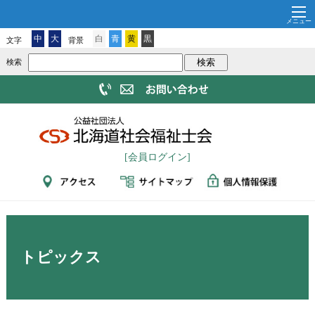
中
大
白
青
黄
黒
文字
背景
検索
[会員ログイン]
トピックス