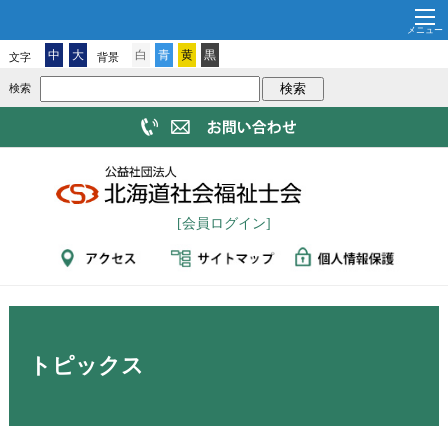
中
大
白
青
黄
黒
文字
背景
検索
[会員ログイン]
トピックス