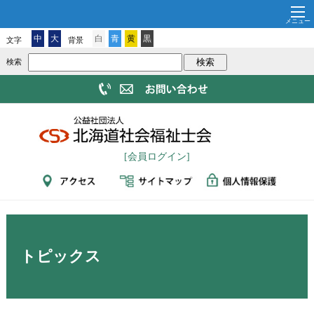
中
大
白
青
黄
黒
文字
背景
検索
[会員ログイン]
トピックス