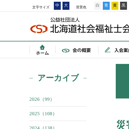
中
大
白
青
黄
黒
文字サイズ
背景色
アーカイブ
2026（99）
2025（108）
災
2024（138）