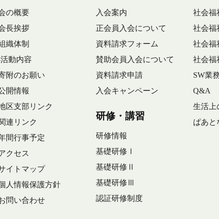
会の概要
入会案内
社会福
会長挨拶
正会員入会について
社会福
組織体制
資料請求フォーム
社会福
-活動内容
賛助会員入会について
社会福
寄附のお願い
資料請求申請
SW業
公開情報
入会キャンペーン
Q&A
地区支部リンク
生活上
研修・講習
関連リンク
ぱあと
研修情報
年間行事予定
基礎研修Ⅰ
アクセス
基礎研修Ⅱ
サイトマップ
基礎研修Ⅲ
個人情報保護方針
認証研修制度
お問い合わせ