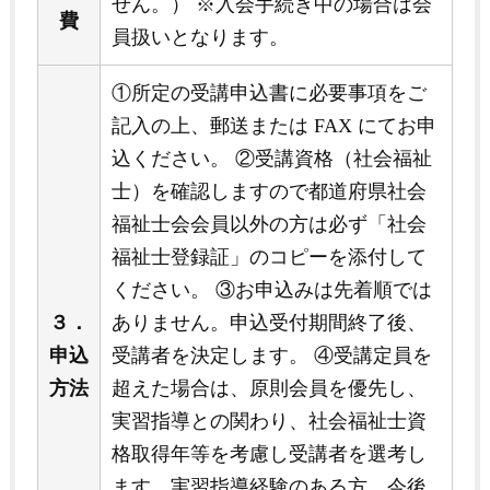
せん。） ※入会手続き中の場合は会
費
員扱いとなります。
①所定の受講申込書に必要事項をご
記入の上、郵送または FAX にてお申
込ください。 ②受講資格（社会福祉
士）を確認しますので都道府県社会
福祉士会会員以外の方は必ず「社会
福祉士登録証」のコピーを添付して
ください。 ③お申込みは先着順では
３．
ありません。申込受付期間終了後、
申込
受講者を決定します。 ④受講定員を
方法
超えた場合は、原則会員を優先し、
実習指導との関わり、社会福祉士資
格取得年等を考慮し受講者を選考し
ます。実習指導経験のある方、今後