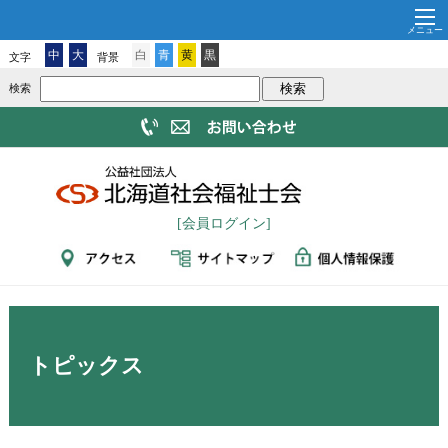
中
大
白
青
黄
黒
文字
背景
検索
[会員ログイン]
トピックス