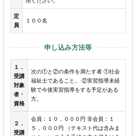
用ください。
定
１００名
員
申し込み方法等
１．
次の①と②の条件を満たす者 ①社会
受講
福祉士であること。 ②実習指導未経
対象
験で今後実習指導をする予定がある
者・
方。
資格
会員：１０，０００円 非会員：１
２．
５，０００円 （テキスト代は含みま
受講