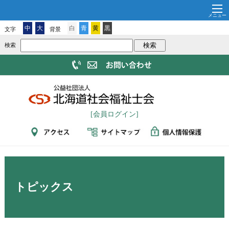
中
大
白
青
黄
黒
文字
背景
検索
[会員ログイン]
トピックス