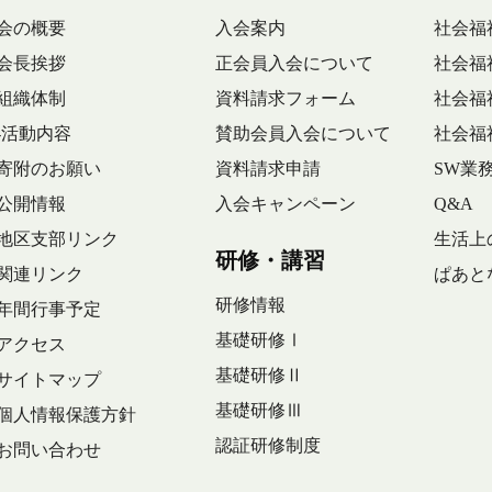
会の概要
入会案内
社会福
会長挨拶
正会員入会について
社会福
組織体制
資料請求フォーム
社会福
-活動内容
賛助会員入会について
社会福
寄附のお願い
資料請求申請
SW業
公開情報
入会キャンペーン
Q&A
地区支部リンク
生活上
研修・講習
関連リンク
ぱあと
研修情報
年間行事予定
基礎研修Ⅰ
アクセス
基礎研修Ⅱ
サイトマップ
基礎研修Ⅲ
個人情報保護方針
認証研修制度
お問い合わせ