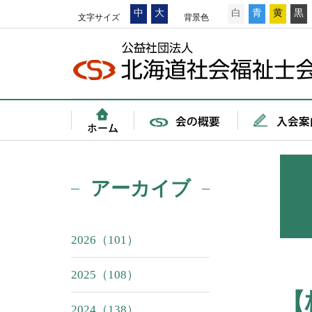
中
大
白
青
黄
黒
文字サイズ
背景色
アーカイブ
2026（101）
2025（108）
【
2024（138）