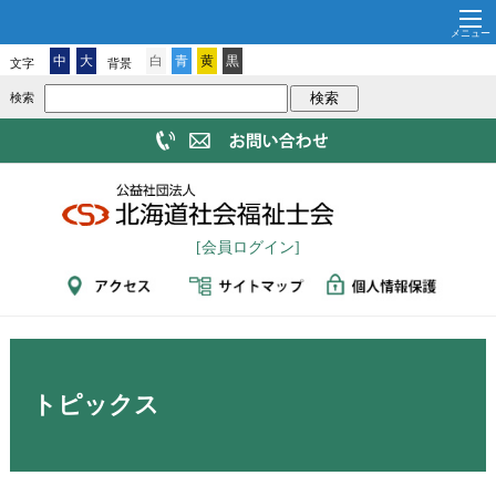
中
大
白
青
黄
黒
文字
背景
検索
[会員ログイン]
トピックス