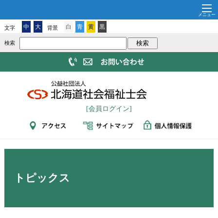
中
大
白
青
黄
黒
文字
背景
検索
[会員ログイン]
トピックス