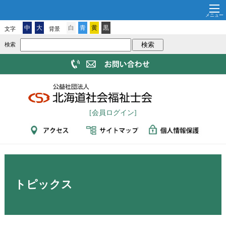
中
大
白
青
黄
黒
文字
背景
検索
[会員ログイン]
トピックス