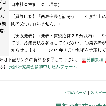
プロ
日本社会福祉士会 理事)
グラ
ム
【質疑応答】「西島会長と話そう！」 ※参加申込
（概
問の受付は行いません。）
略)
【実践発表】（発表・質疑応答２５分以内） ※
ては、募集要項を参照してください。 〇発表者
知らせします。 （2021年１月中旬頃を予定し
細は下記リンクの資料を参照して下さい。
開催要項
ら】
実践研究集会参加申し込みフォーム
« 前のページ
|
次のペー