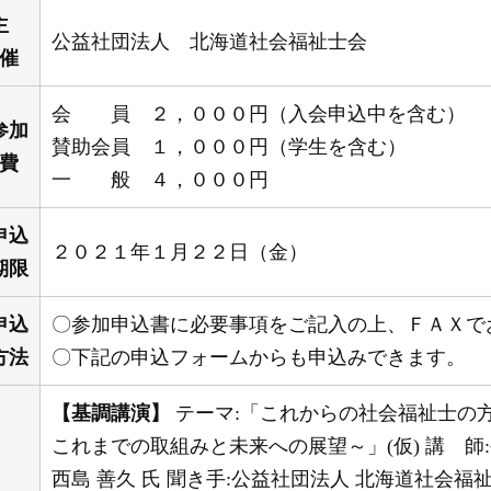
主
公益社団法人 北海道社会福祉士会
催
会 員 ２，０００円（入会申込中を含む）
参加
賛助会員 １，０００円（学生を含む）
費
一 般 ４，０００円
申込
２０２１年１月２２日（金）
期限
申込
〇参加申込書に必要事項をご記入の上、ＦＡＸで
方法
〇下記の申込フォームからも申込みできます。
【基調講演】
テーマ:「これからの社会福祉士の
これまでの取組みと未来への展望～」(仮) 講 師
西島 善久 氏 聞き手:公益社団法人 北海道社会福祉