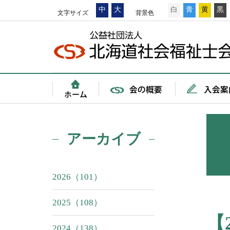
中
大
白
青
黄
黒
文字サイズ
背景色
アーカイブ
2026（101）
2025（108）
【
2024（138）