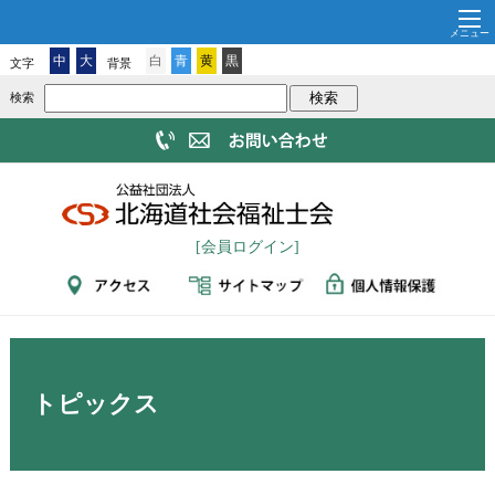
中
大
白
青
黄
黒
文字
背景
検索
[会員ログイン]
トピックス