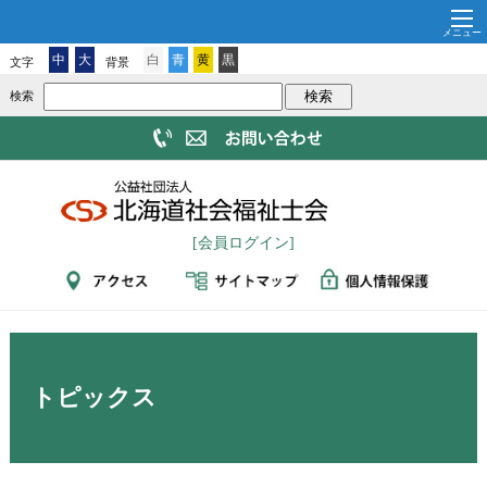
中
大
白
青
黄
黒
文字
背景
検索
[会員ログイン]
トピックス