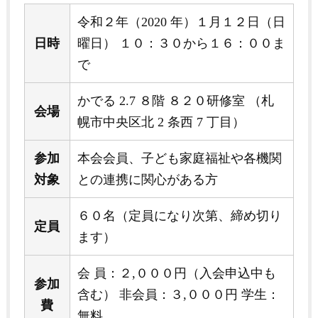
令和２年（2020 年）１月１２日（日
日時
曜日） １０：３０から１６：００ま
で
かでる 2.7 ８階 ８２０研修室 （札
会場
幌市中央区北 2 条西 7 丁目）
参加
本会会員、子ども家庭福祉や各機関
対象
との連携に関心がある方
６０名（定員になり次第、締め切り
定員
ます）
会 員：２,０００円（入会申込中も
参加
含む） 非会員：３,０００円 学生：
費
無料