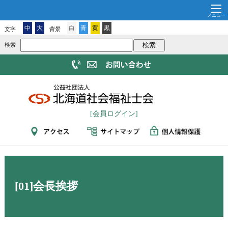
中
大
白
青
黄
黒
文字
背景
検索
[会員ログイン]
[01]会長挨拶